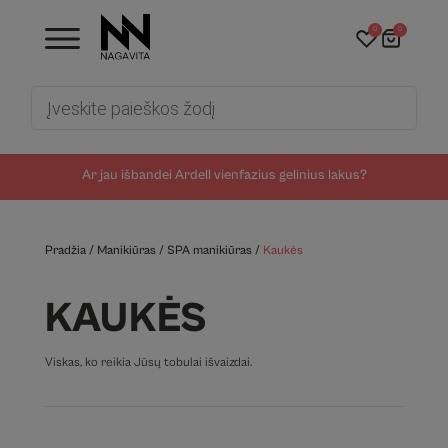
0
0
Products
search
Ar jau išbandei Ardell vienfazius gelinius lakus?
Pradžia
/
Manikiūras
/
SPA manikiūras
/
Kaukės
KAUKĖS
Viskas, ko reikia Jūsų tobulai išvaizdai.