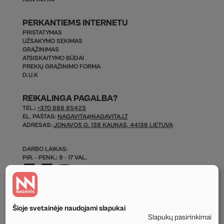
PERKANTIEMS INTERNETU
PRISTATYMAS
UŽSAKYMO SEKIMAS
GRĄŽINIMAS
ATSISKAITYMO BŪDAI
PREKIŲ GRĄŽINIMO FORMA
D.U.K
REIKALINGA PAGALBA?
TEL.:
+370 686 85425
EL. PAŠTAS:
NAGAVITA@NAGAVITA.LT
ADRESAS:
JONAVOS G. 138 KAUNAS, 44136 LIETUVA
DARBO LAIKAS:
PIR. - PENK.: 9 - 17 VAL.
Šioje svetainėje naudojami slapukai
Slapukų pasirinkimai