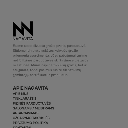
Esame specializuota grožio prekių parduotuvė.
Siūlome itin platų aukštos kokybės grožio
priemonių asortimentą. Jūsų patogumui turime
net 5 fizines parduotuves skirtinguose Lietuvos
miestuose. Mums rūpi ne tik Jūsų grožis, bet ir
saugumas, todėl pas mus rasite tik patikimų
gamintojų, sertifikuotus produktus.
APIE NAGAVITA
APIE MUS
TINKLARAŠTIS
FIZINĖS PARDUOTUVĖS
SALONAMS / MEISTRAMS
APTARNAVIMAS
UŽSAKYMO TAISYKLĖS
PRIVATUMO POLITIKA
KONTAKTAI