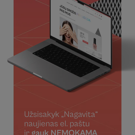
Užsisakyk „Nagavita“
naujienas el. paštu
ir
gauk NEMOKAMĄ