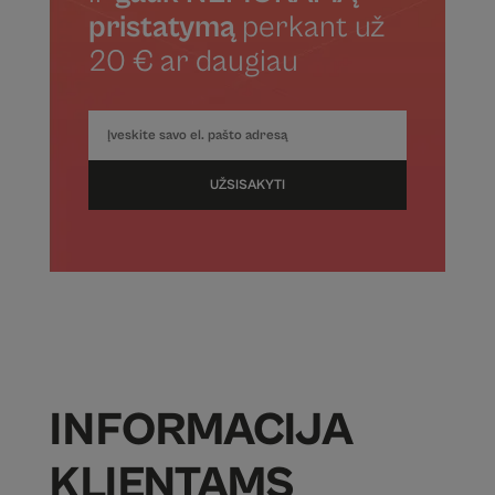
pristatymą
perkant už
20 € ar daugiau
UŽSISAKYTI
INFORMACIJA
KLIENTAMS