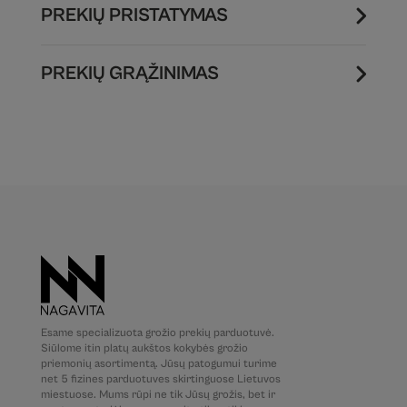
PREKIŲ PRISTATYMAS
PREKIŲ GRĄŽINIMAS
Esame specializuota grožio prekių parduotuvė.
Siūlome itin platų aukštos kokybės grožio
priemonių asortimentą. Jūsų patogumui turime
net 5 fizines parduotuves skirtinguose Lietuvos
miestuose. Mums rūpi ne tik Jūsų grožis, bet ir