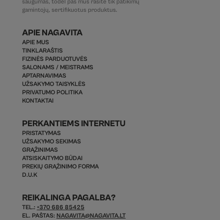
saugumas, todėl pas mus rasite tik patikimų
gamintojų, sertifikuotus produktus.
APIE NAGAVITA
APIE MUS
TINKLARAŠTIS
FIZINĖS PARDUOTUVĖS
SALONAMS / MEISTRAMS
APTARNAVIMAS
UŽSAKYMO TAISYKLĖS
PRIVATUMO POLITIKA
KONTAKTAI
PERKANTIEMS INTERNETU
PRISTATYMAS
UŽSAKYMO SEKIMAS
GRĄŽINIMAS
ATSISKAITYMO BŪDAI
PREKIŲ GRĄŽINIMO FORMA
D.U.K
REIKALINGA PAGALBA?
TEL.:
+370 686 85425
EL. PAŠTAS:
NAGAVITA@NAGAVITA.LT