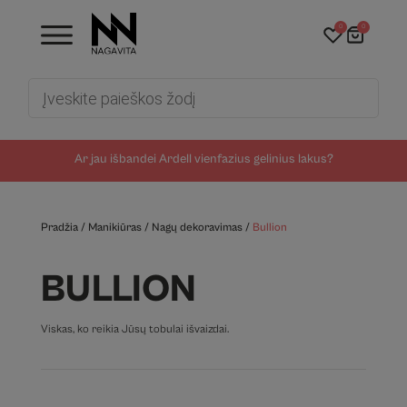
0
0
Products
search
Ar jau išbandei Ardell vienfazius gelinius lakus?
Pradžia
/
Manikiūras
/
Nagų dekoravimas
/
Bullion
BULLION
Viskas, ko reikia Jūsų tobulai išvaizdai.