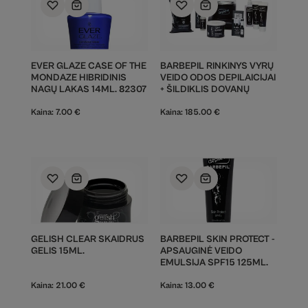
EVER GLAZE CASE OF THE
BARBEPIL RINKINYS VYRŲ
MONDAZE HIBRIDINIS
VEIDO ODOS DEPILAICIJAI
NAGŲ LAKAS 14ML. 82307
+ ŠILDIKLIS DOVANŲ
Kaina:
7.00
€
Kaina:
185.00
€
GELISH CLEAR SKAIDRUS
BARBEPIL SKIN PROTECT -
GELIS 15ML.
APSAUGINĖ VEIDO
EMULSIJA SPF15 125ML.
Kaina:
21.00
€
Kaina:
13.00
€