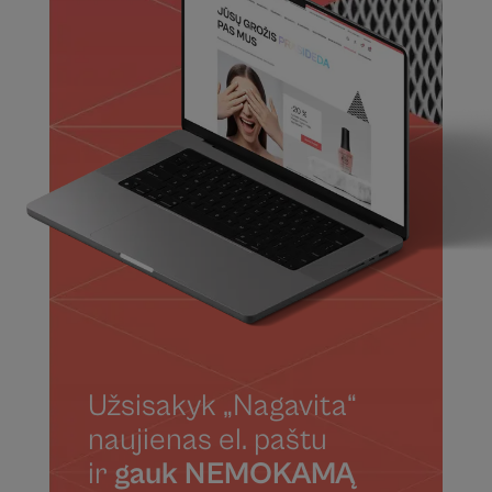
Užsisakyk „Nagavita“
naujienas el. paštu
ir
gauk NEMOKAMĄ