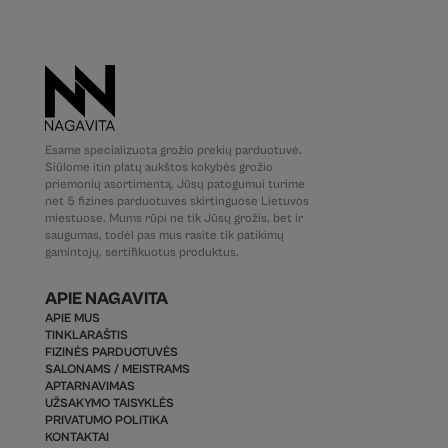
Esame specializuota grožio prekių parduotuvė.
Siūlome itin platų aukštos kokybės grožio
priemonių asortimentą. Jūsų patogumui turime
net 5 fizines parduotuves skirtinguose Lietuvos
miestuose. Mums rūpi ne tik Jūsų grožis, bet ir
saugumas, todėl pas mus rasite tik patikimų
gamintojų, sertifikuotus produktus.
APIE NAGAVITA
APIE MUS
TINKLARAŠTIS
FIZINĖS PARDUOTUVĖS
SALONAMS / MEISTRAMS
APTARNAVIMAS
UŽSAKYMO TAISYKLĖS
PRIVATUMO POLITIKA
KONTAKTAI