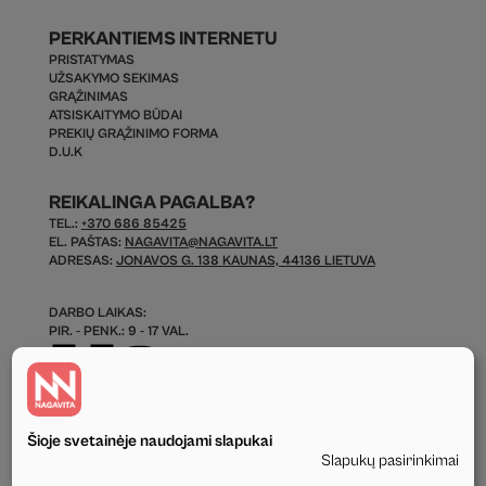
PERKANTIEMS INTERNETU
PRISTATYMAS
UŽSAKYMO SEKIMAS
GRĄŽINIMAS
ATSISKAITYMO BŪDAI
PREKIŲ GRĄŽINIMO FORMA
D.U.K
REIKALINGA PAGALBA?
TEL.:
+370 686 85425
EL. PAŠTAS:
NAGAVITA@NAGAVITA.LT
ADRESAS:
JONAVOS G. 138 KAUNAS, 44136 LIETUVA
DARBO LAIKAS:
PIR. - PENK.: 9 - 17 VAL.
Šioje svetainėje naudojami slapukai
Slapukų pasirinkimai