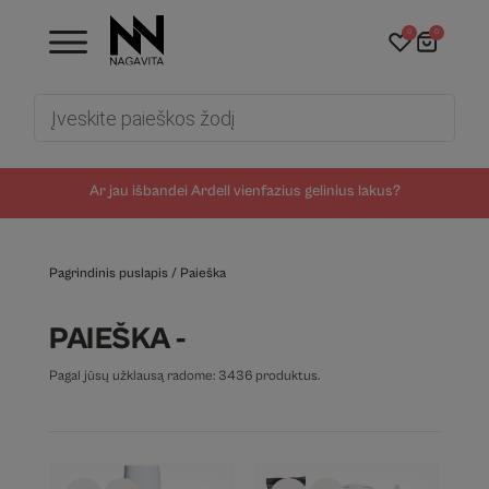
0
0
Products
search
Ar jau išbandei Ardell vienfazius gelinius lakus?
Pagrindinis puslapis
/
Paieška
PAIEŠKA -
Pagal jūsų užklausą radome: 3436 produktus.