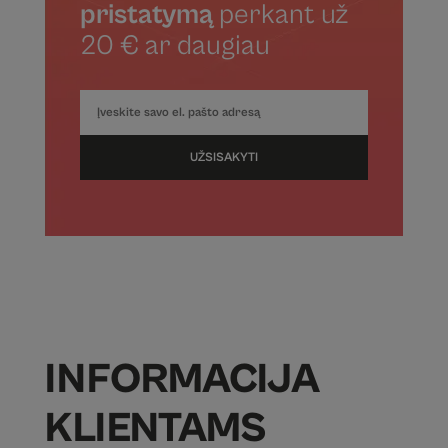
pristatymą
perkant už
20 € ar daugiau
UŽSISAKYTI
INFORMACIJA
KLIENTAMS