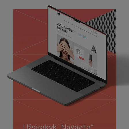
Užsisakyk „Nagavita“