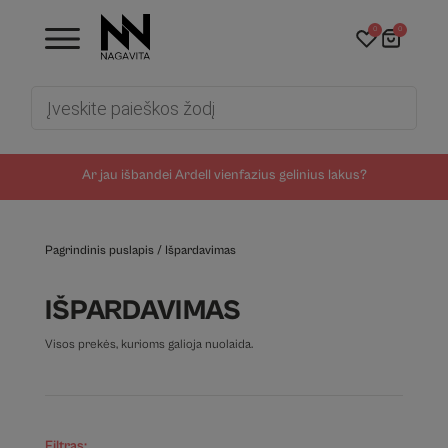
0
0
Products
search
Ar jau išbandei Ardell vienfazius gelinius lakus?
Pagrindinis puslapis
/
Išpardavimas
IŠPARDAVIMAS
Visos prekės, kurioms galioja nuolaida.
Filtras: