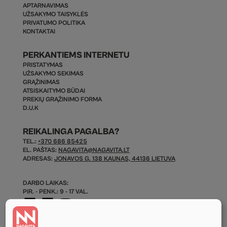
APTARNAVIMAS
UŽSAKYMO TAISYKLĖS
PRIVATUMO POLITIKA
KONTAKTAI
PERKANTIEMS INTERNETU
PRISTATYMAS
UŽSAKYMO SEKIMAS
GRĄŽINIMAS
ATSISKAITYMO BŪDAI
PREKIŲ GRĄŽINIMO FORMA
D.U.K
REIKALINGA PAGALBA?
TEL.:
+370 686 85425
EL. PAŠTAS:
NAGAVITA@NAGAVITA.LT
ADRESAS:
JONAVOS G. 138 KAUNAS, 44136 LIETUVA
DARBO LAIKAS:
PIR. - PENK.: 9 - 17 VAL.