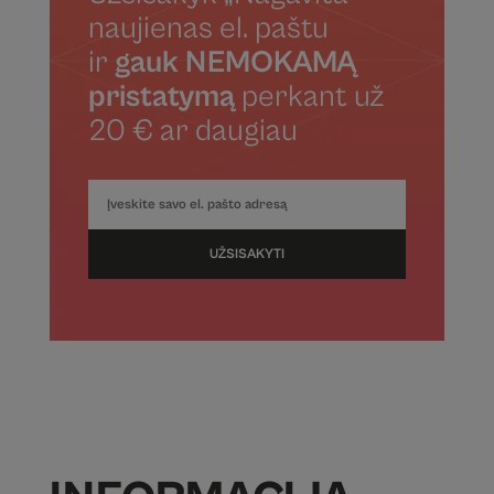
naujienas el. paštu
ir
gauk NEMOKAMĄ
pristatymą
perkant už
20 € ar daugiau
UŽSISAKYTI