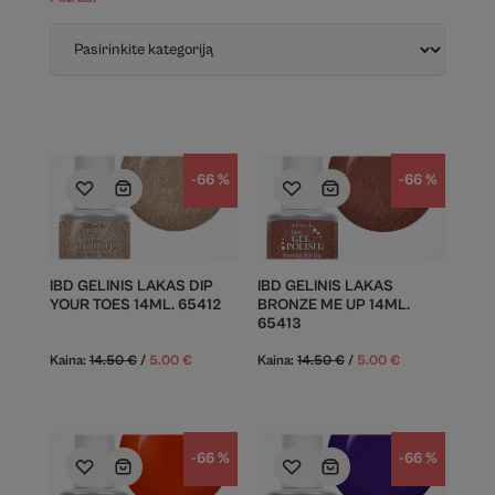
-66 %
-66 %
IBD GELINIS LAKAS DIP
IBD GELINIS LAKAS
YOUR TOES 14ML. 65412
BRONZE ME UP 14ML.
65413
Kaina:
14.50
€
/
5.00
€
Kaina:
14.50
€
/
5.00
€
-66 %
-66 %