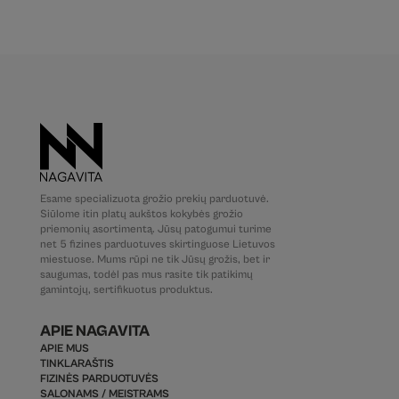
Esame specializuota grožio prekių parduotuvė.
Siūlome itin platų aukštos kokybės grožio
priemonių asortimentą. Jūsų patogumui turime
net 5 fizines parduotuves skirtinguose Lietuvos
miestuose. Mums rūpi ne tik Jūsų grožis, bet ir
saugumas, todėl pas mus rasite tik patikimų
gamintojų, sertifikuotus produktus.
APIE NAGAVITA
APIE MUS
TINKLARAŠTIS
FIZINĖS PARDUOTUVĖS
SALONAMS / MEISTRAMS