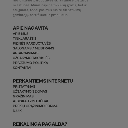
net 5 fizines parduotuves skirtinguose Lietuvos
miestuose. Mums rūpi ne tik Jūsų grožis, bet ir
saugumas, todėl pas mus rasite tik patikimų
gamintojų, sertifikuotus produktus.
APIE NAGAVITA
APIE MUS
TINKLARAŠTIS
FIZINĖS PARDUOTUVĖS
SALONAMS / MEISTRAMS
APTARNAVIMAS
UŽSAKYMO TAISYKLĖS
PRIVATUMO POLITIKA
KONTAKTAI
PERKANTIEMS INTERNETU
PRISTATYMAS
UŽSAKYMO SEKIMAS
GRĄŽINIMAS
ATSISKAITYMO BŪDAI
PREKIŲ GRĄŽINIMO FORMA
D.U.K
REIKALINGA PAGALBA?