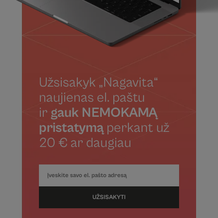
Užsisakyk „Nagavita“
naujienas el. paštu
ir
gauk NEMOKAMĄ
pristatymą
perkant už
20 € ar daugiau
UŽSISAKYTI