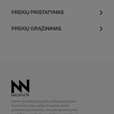
PREKIŲ PRISTATYMAS
PREKIŲ GRĄŽINIMAS
Esame specializuota grožio prekių parduotuvė.
Siūlome itin platų aukštos kokybės grožio
priemonių asortimentą. Jūsų patogumui turime