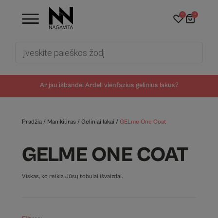
0
0
Products
search
Ar jau išbandei Ardell vienfazius gelinius lakus?
Pradžia
/
Manikiūras
/
Geliniai lakai
/
GELme One Coat
GELME ONE COAT
Viskas, ko reikia Jūsų tobulai išvaizdai.